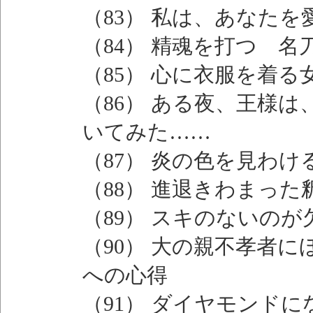
（83） 私は、あなた
（84） 精魂を打つ 
（85） 心に衣服を着る
（86） ある夜、王様
いてみた……
（87） 炎の色を見わ
（88） 進退きわまっ
（89） スキのないの
（90） 大の親不孝者
への心得
（91） ダイヤモンド