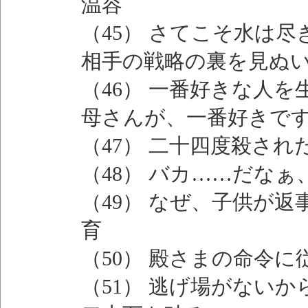
温容
（45） さてこそ水は
相手の戦略の裏を見ぬ
（46） 一番好きな人
母さんが、一番好きで
（47） 二十四度殺さ
（48） バカ……だな
（49） なぜ、子供が
育
（50） 殿さまの命令
（51） 逃げ場がない