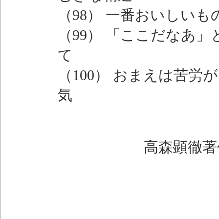
（98） 一番おいしい
（99） 「ここだなあ
て
（100） おまえは苦
気
高森顕徹著