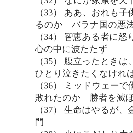
（32） なにが家康を
（33） ああ、おれも
るのか バラナ国の悪
（34） 智恵ある者に
心の中に波たたず
（35） 腹立ったとき
ひとり泣きたくなけれ
（36） ミッドウェー
敗れたのか 勝者を滅
（37） 生命はやるが
門