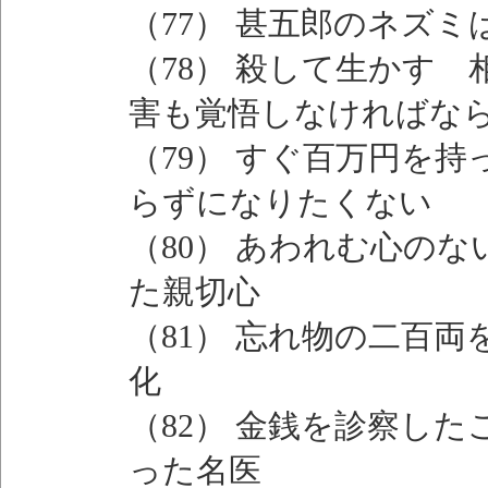
（77） 甚五郎のネズ
（78） 殺して生かす
害も覚悟しなければな
（79） すぐ百万円を
らずになりたくない
（80） あわれむ心の
た親切心
（81） 忘れ物の二百
化
（82） 金銭を診察し
った名医