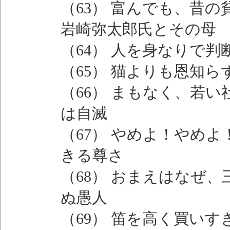
（63） 富んでも、昔
岩崎弥太郎氏とその母
（64） 人を身なりで
（65） 猫よりも恩知
（66） まもなく、若
は自滅
（67） やめよ！やめ
きる尊さ
（68） おまえはなぜ
ぬ愚人
（69） 笛を高く買い