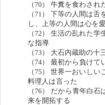
（70） 牛糞を食わさ
（71） 下等の人間は
し、上等の人間は心を
（72） 生活の乱れた
な指導
（73） 大石内蔵助の
（74） 最初から負け
（75） 世界一おいし
料理人は言った
（76） だから青年白
来を開拓する