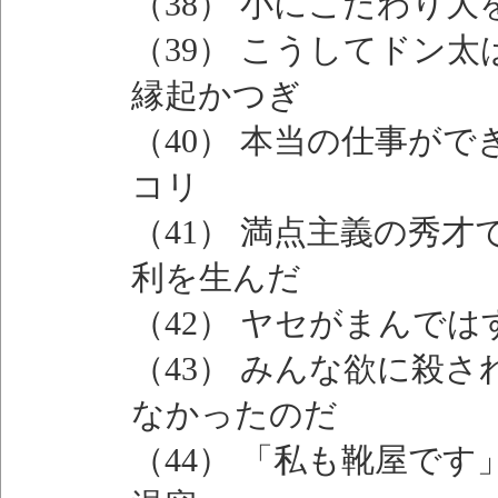
（38） 小にこだわり
（39） こうしてドン
縁起かつぎ
（40） 本当の仕事が
コリ
（41） 満点主義の秀
利を生んだ
（42） ヤセがまんで
（43） みんな欲に殺
なかったのだ
（44） 「私も靴屋で