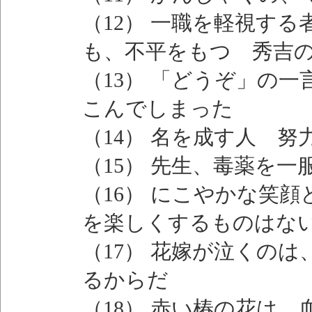
（12） 一職を軽視す
も、不平をもつ 秀吉
（13） 「どうぞ」の
こんでしまった
（14） 名を成す人 努
（15） 先生、毒薬を
（16） にこやかな笑
を楽しくするものはな
（17） 花嫁が泣くの
るからだ
（18） 赤い椿の花は