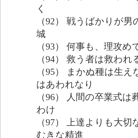
く
（92） 戦うばかりが
城
（93） 何事も、理攻
（94） 救う者は救わ
（95） まかぬ種は生
はあわれなり
（96） 人間の卒業式
わけ
（97） 上達よりも大
むきな精進